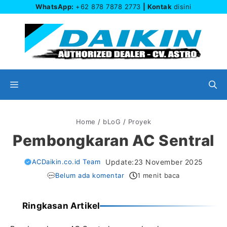
Langsung
WhatsApp:
+62 878 7878 2773
| Kontak
disini
ke
isi
Menu
Home
/
bLoG
/
Proyek
Pembongkaran AC Sentral
ACDaikin.co.id Team
Update:
23 November 2025
Belum ada komentar
1 menit baca
Ringkasan Artikel