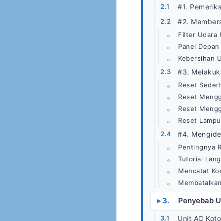
#1. Pemerik
#2. Members
Filter Udara 
Panel Depan
Kebersihan U
#3. Melakuk
Reset Sederh
Reset Mengg
Reset Menggu
Reset Lampu 
#4. Mengiden
Pentingnya R
Tutorial La
Mencatat Ko
Membatalkan
Penyebab U
Unit AC Kotor