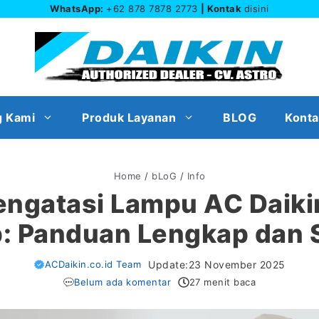
WhatsApp:
+62 878 7878 2773
| Kontak
disini
g Kami
Produk Layanan
BLOG
Konta
Home
/
bLoG
/
Info
engatasi Lampu AC Daiki
: Panduan Lengkap dan 
ACDaikin.co.id Team
Update:
23 November 2025
Belum ada komentar
27 menit baca