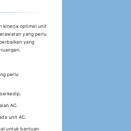
kinerja optimal unit
perawatan yang perlu
 perbaikan yang
 ruangan.
ng perlu
berkedip.
alah AC.
ada unit AC.
nal untuk bantuan.