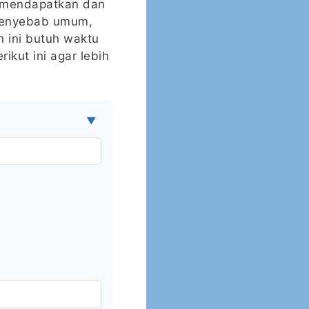
k mendapatkan dan
i penyebab umum,
n ini butuh waktu
rikut ini agar lebih
▼