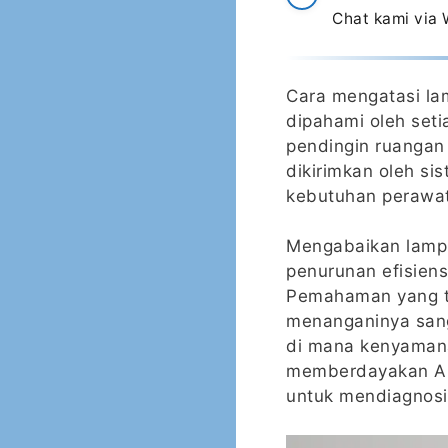
Chat kami via
Cara mengatasi la
dipahami oleh seti
pendingin ruangan
dikirimkan oleh si
kebutuhan perawat
Mengabaikan lampu 
penurunan efisiens
Pemahaman yang te
menanganinya sanga
di mana kenyamana
memberdayakan An
untuk mendiagnosi