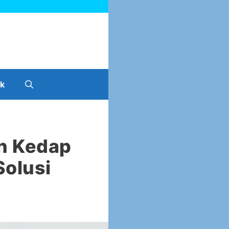
k
n Kedap
Solusi