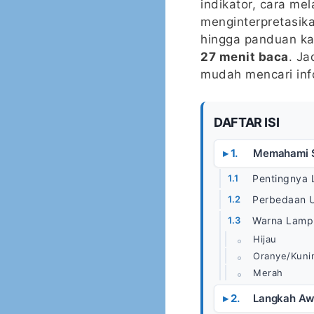
indikator, cara m
menginterpretasika
hingga panduan kap
27 menit baca
. Ja
mudah mencari inf
DAFTAR ISI
Memahami S
Pentingnya 
Perbedaan 
Warna Lampu
Hijau
Oranye/Kuni
Merah
Langkah Awa