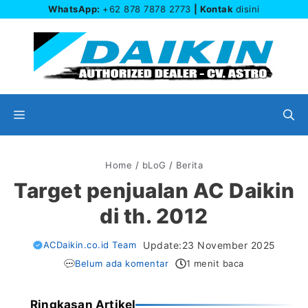
Langsung
WhatsApp:
+62 878 7878 2773
| Kontak
disini
ke
isi
Menu
Home
/
bLoG
/
Berita
Target penjualan AC Daikin
di th. 2012
ACDaikin.co.id Team
Update:
23 November 2025
Belum ada komentar
1 menit baca
Ringkasan Artikel