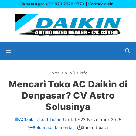
Langsung
WhatsApp:
+62 878 7878 2773
| Kontak
disini
ke
isi
Menu
Home
/
bLoG
/
Info
Mencari Toko AC Daikin di
Denpasar? CV Astro
Solusinya
ACDaikin.co.id Team
Update:
23 November 2025
Belum ada komentar
5 menit baca