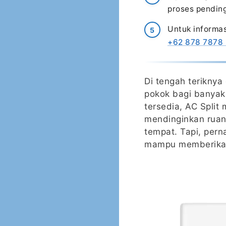
proses pending
Untuk informas
+62 878 7878
Di tengah teriknya
pokok bagi banyak 
tersedia, AC Split
mendinginkan ruan
tempat. Tapi, pern
mampu memberikan 