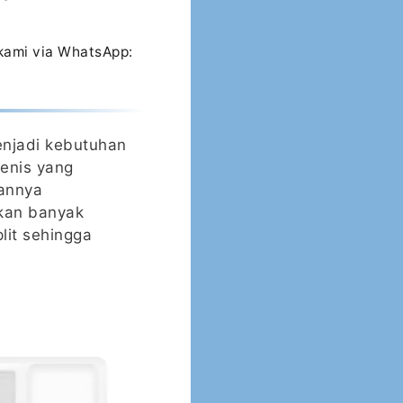
 kami via WhatsApp:
menjadi kebutuhan
jenis yang
uannya
kan banyak
lit sehingga