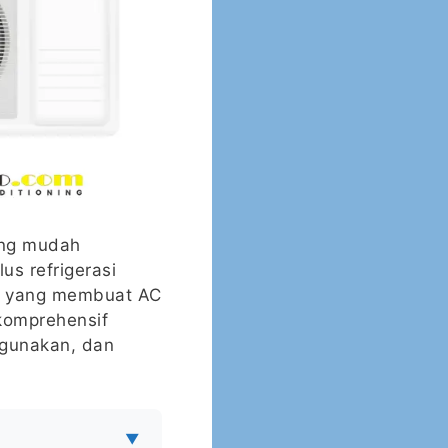
ang mudah
us refrigerasi
in yang membuat AC
 komprehensif
ggunakan, dan
▼