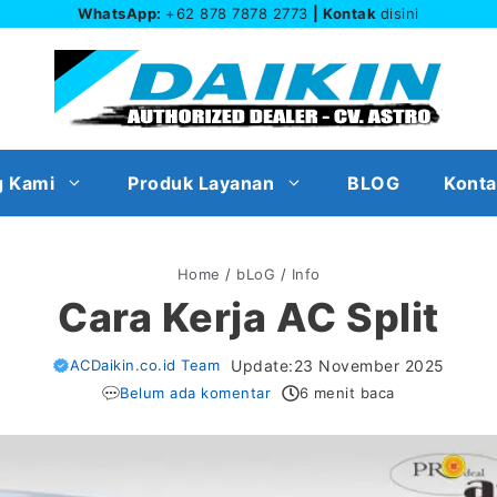
WhatsApp:
+62 878 7878 2773
| Kontak
disini
g Kami
Produk Layanan
BLOG
Konta
Home
/
bLoG
/
Info
Cara Kerja AC Split
ACDaikin.co.id Team
Update:
23 November 2025
Belum ada komentar
6 menit baca