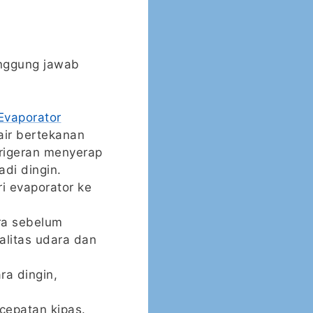
anggung jawab
Evaporator
air bertekanan
frigeran menyerap
di dingin.
i evaporator ke
.
ara sebelum
alitas udara dan
a dingin,
cepatan kipas.