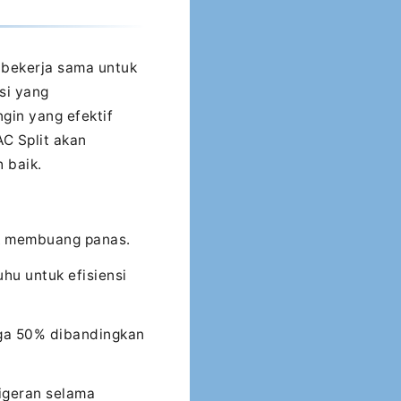
g bekerja sama untuk
si yang
gin yang efektif
C Split akan
 baik.
uk membuang panas.
hu untuk efisiensi
gga 50% dibandingkan
igeran selama