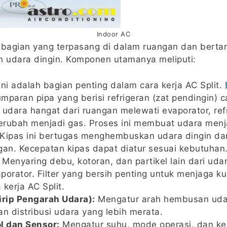
Indoor AC
h bagian yang terpasang di dalam ruangan dan bert
 udara dingin. Komponen utamanya meliputi:
Ini adalah bagian penting dalam cara kerja AC Split.
mparan pipa yang berisi refrigeran (zat pendingin) c
 udara hangat dari ruangan melewati evaporator, re
rubah menjadi gas. Proses ini membuat udara menja
Kipas ini bertugas menghembuskan udara dingin dar
gan. Kecepatan kipas dapat diatur sesuai kebutuhan
Menyaring debu, kotoran, dan partikel lain dari ud
porator. Filter yang bersih penting untuk menjaga ku
a kerja AC Split.
irip Pengarah Udara):
Mengatur arah hembusan udar
 distribusi udara yang lebih merata.
l dan Sensor:
Mengatur suhu, mode operasi, dan ke