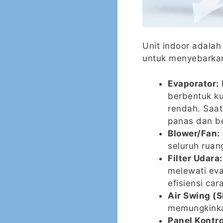
Unit indoor adala
untuk menyebarkan
Evaporator:
berbentuk ku
rendah. Saat
panas dan be
Blower/Fan:
seluruh ruan
Filter Udara:
melewati eva
efisiensi car
Air Swing (S
memungkinkan
Panel Kontro